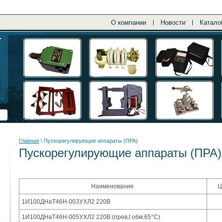
О компании
Новости
Катало
Главная
\ Пускорегулирующие аппараты (ПРА)
Пускорегулирующие аппараты (ПРА)
Наименование
Ц
1И100ДНаТ46Н-003УХЛ2 220В
1И100ДНаТ46Н-005УХЛ2 220В (прев.t обм.65°С)