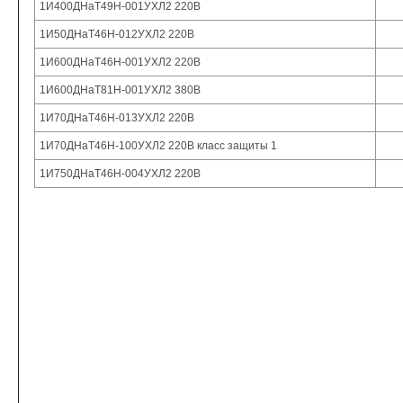
1И400ДНаТ49Н-001УХЛ2 220В
1И50ДНаТ46Н-012УХЛ2 220В
1И600ДНаТ46Н-001УХЛ2 220В
1И600ДНаТ81Н-001УХЛ2 380В
1И70ДНаТ46Н-013УХЛ2 220В
1И70ДНаТ46Н-100УХЛ2 220В класс защиты 1
1И750ДНаТ46Н-004УХЛ2 220В